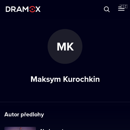
O Dramoxu
🇨🇿
Dárkové poukazy
MK
Registrujte se
Maksym Kurochkin
Autor předlohy