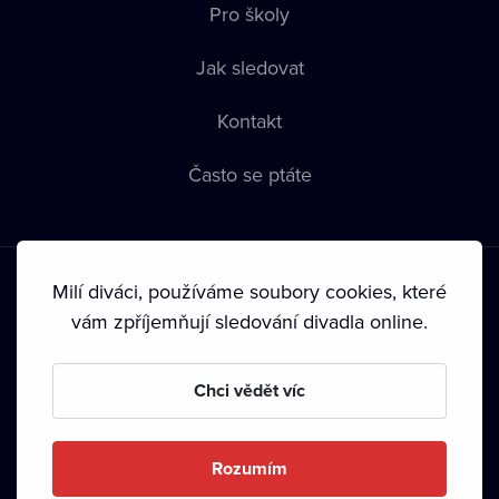
Pro školy
Jak sledovat
Kontakt
Často se ptáte
Milí diváci, používáme soubory cookies, které
vám zpříjemňují sledování divadla online.
Podmínky používání
•
Ochrana soukromí
•
Zásady používání
Chci vědět víc
Cookies
•
Autorská práva
•
Vysílání
Od září 2024 Dramox s.r.o. vlastní Nadace Livesport.
Rozumím