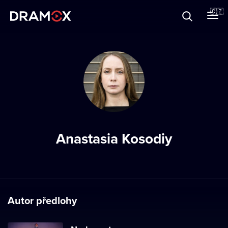
O Dramoxu
🇨🇿
Dárkové poukazy
Registrujte se
Anastasia Kosodiy
Autor předlohy