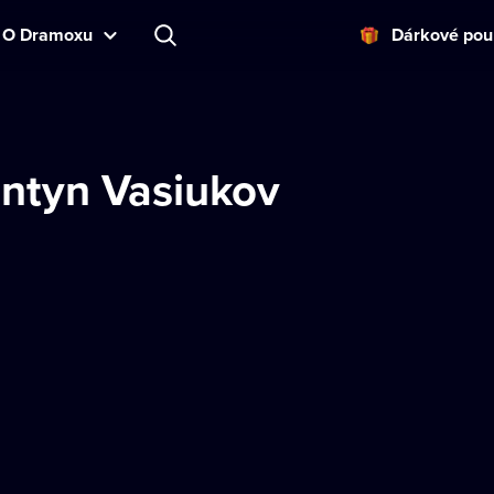
O Dramoxu
Dárkové pou
antyn Vasiukov