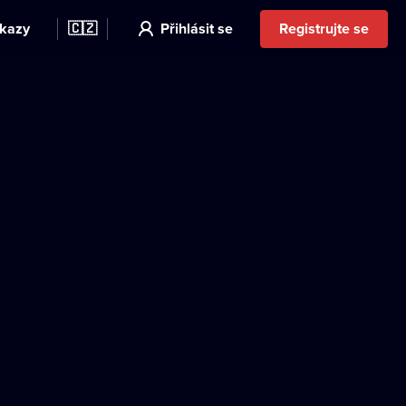
kazy
🇨🇿
Přihlásit se
Registrujte se