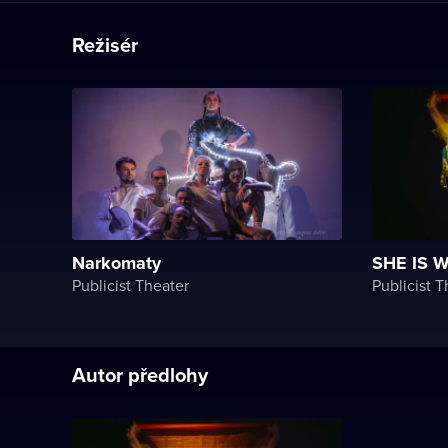
Režisér
Narkomaty
SHE IS 
Publicist Theater
Publicist T
Autor předlohy