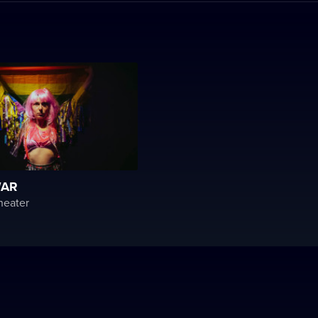
WAR
heater