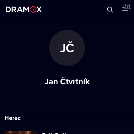
O Dramoxu
🇨🇿
Dárkové poukazy
JČ
Registrujte se
Jan Čtvrtník
Herec