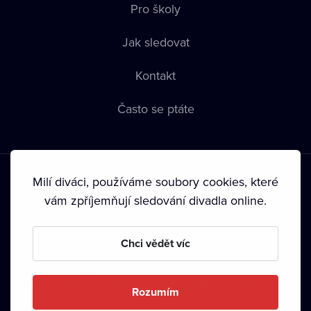
Pro školy
Jak sledovat
Kontakt
Často se ptáte
Milí diváci, používáme soubory cookies, které
vám zpříjemňují sledování divadla online.
Podmínky používání
•
Ochrana soukromí
•
Zásady používání
Chci vědět víc
Cookies
•
Autorská práva
•
Vysílání
Od září 2024 Dramox s.r.o. vlastní Nadace Livesport.
Rozumím