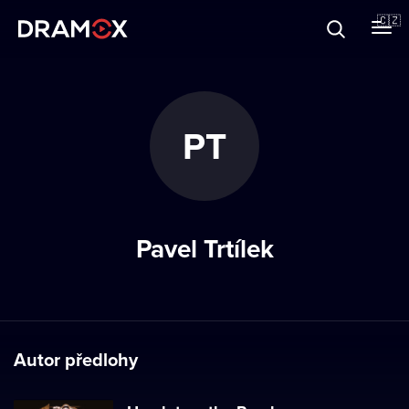
O Dramoxu
🇨🇿
Dárkové poukazy
PT
Registrujte se
Pavel Trtílek
Autor předlohy