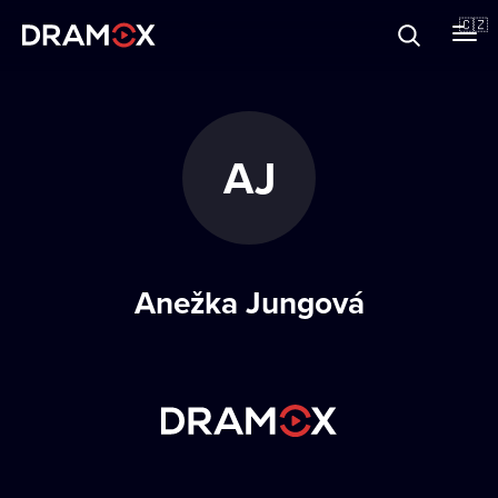
O Dramoxu
🇨🇿
Dárkové poukazy
AJ
Registrujte se
Anežka Jungová