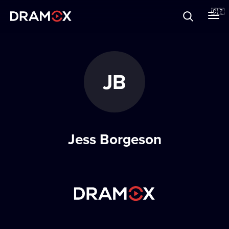
O Dramoxu
🇨🇿
Dárkové poukazy
JB
Registrujte se
Jess Borgeson