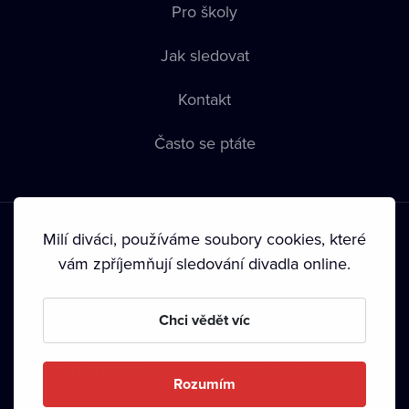
Pro školy
Jak sledovat
Kontakt
Často se ptáte
Milí diváci, používáme soubory cookies, které
vám zpříjemňují sledování divadla online.
Podmínky používání
•
Ochrana soukromí
•
Zásady používání
Chci vědět víc
Cookies
•
Autorská práva
•
Vysílání
Od září 2024 Dramox s.r.o. vlastní Nadace Livesport.
Rozumím