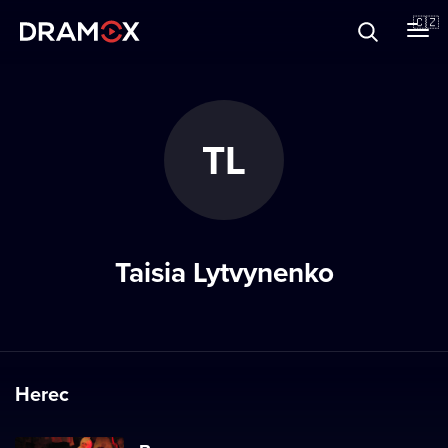
O Dramoxu
🇨🇿
Dárkové poukazy
TL
Registrujte se
Taisia Lytvynenko
Herec