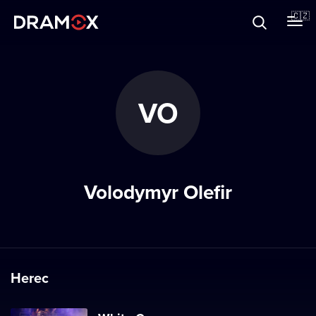
O Dramoxu
🇨🇿
Dárkové poukazy
VO
Registrujte se
Volodymyr Olefir
Herec