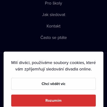
Pro školy
Jak sledovat
Kontakt
Často se ptáte
Milí diváci, používáme soubory cookies, které
vám zpříjemňují sledování divadla online.
Podmínky používání
•
Ochrana soukromí
•
Zásady používání
Chci vědět víc
Cookies
•
Autorská práva
•
Vysílání
Od září 2024 Dramox s.r.o. vlastní Nadace Livesport.
Rozumím