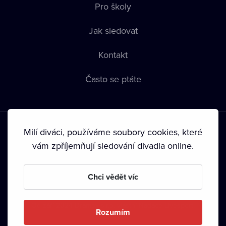
Pro školy
Jak sledovat
Kontakt
Často se ptáte
Milí diváci, používáme soubory cookies, které
vám zpříjemňují sledování divadla online.
Podmínky používání
•
Ochrana soukromí
•
Zásady používání
Chci vědět víc
Cookies
•
Autorská práva
•
Vysílání
Od září 2024 Dramox s.r.o. vlastní Nadace Livesport.
Rozumím