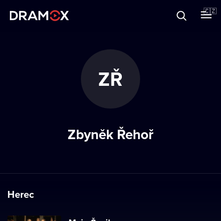
O Dramoxu
🇨🇿
Dárkové poukazy
ZŘ
Registrujte se
Zbyněk Řehoř
Herec