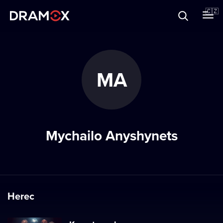
O Dramoxu
🇨🇿
Dárkové poukazy
MA
Registrujte se
Mychailo Anyshynets
Herec