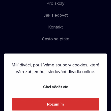
Pro školy
Jak sledovat
Kontakt
Často se ptáte
Milí diváci, používáme soubory cookies, které
vám zpříjemňují sledování divadla online.
Podmínky používání
•
Ochrana soukromí
•
Zásady používání
Chci vědět víc
Cookies
•
Autorská práva
•
Vysílání
Od září 2024 Dramox s.r.o. vlastní Nadace Livesport.
Rozumím