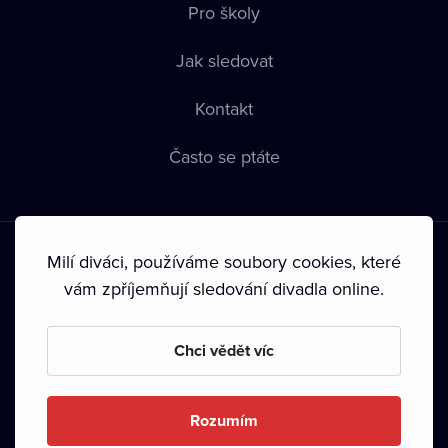
Pro školy
Jak sledovat
Kontakt
Často se ptáte
Milí diváci, používáme soubory cookies, které
vám zpříjemňují sledování divadla online.
Podmínky používání
•
Ochrana soukromí
•
Zásady používání
Chci vědět víc
Cookies
•
Autorská práva
•
Vysílání
Od září 2024 Dramox s.r.o. vlastní Nadace Livesport.
Rozumím