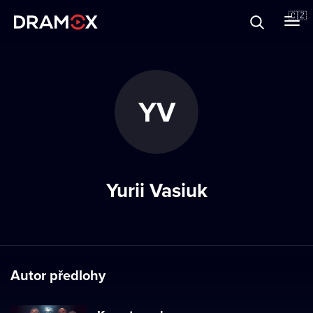
O Dramoxu
🇨🇿
Dárkové poukazy
YV
Registrujte se
Yurii Vasiuk
Autor předlohy