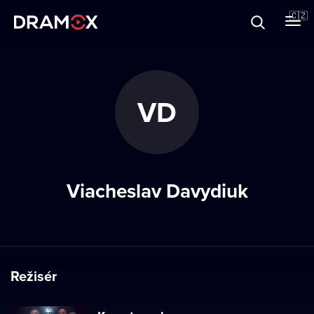
O Dramoxu
🇨🇿
Dárkové poukazy
VD
Registrujte se
Viacheslav Davydiuk
Režisér