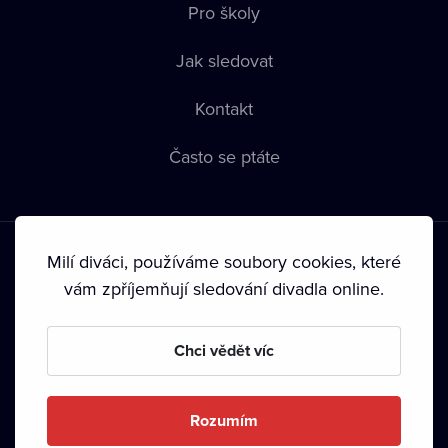
Pro školy
Jak sledovat
Kontakt
Často se ptáte
Milí diváci, používáme soubory cookies, které
vám zpříjemňují sledování divadla online.
Podmínky používání
•
Ochrana soukromí
•
Zásady používání
Chci vědět víc
Cookies
•
Autorská práva
•
Vysílání
Od září 2024 Dramox s.r.o. vlastní Nadace Livesport.
Rozumím