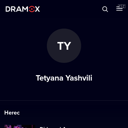
O Dramoxu
🇨🇿
Dárkové poukazy
TY
Registrujte se
Tetyana Yashvili
Herec