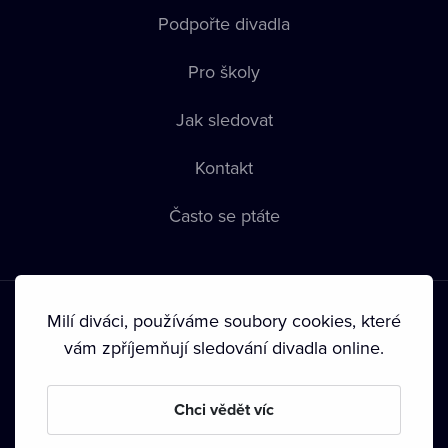
Podpořte divadla
Pro školy
Jak sledovat
Kontakt
Často se ptáte
Milí diváci, používáme soubory cookies, které
vám zpříjemňují sledování divadla online.
Podmínky používání
•
Ochrana soukromí
•
Zásady používání
Chci vědět víc
Cookies
•
Autorská práva
•
Vysílání