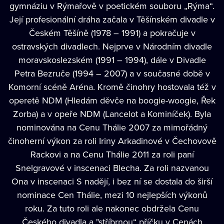
gymnáziu v Rýmařově v poetickém souboru „Rýma“.
Její profesionální dráha začala v Těšínském divadle v
Českém Těšíně (1978 – 1991) a pokračuje v
ostravských divadlech. Nejprve v Národním divadle
moravskoslezském (1991 – 1994), dále v Divadle
Petra Bezruče (1994 – 2007) a v současné době v
Komorní scéně Aréna. Kromě činohry hostovala též v
operetě NDM (Hledám děvče na boogie-woogie, Řek
Zorba) a v opeře NDM (Lancelot a Kominíček). Byla
nominována na Cenu Thálie 2007 za mimořádný
činoherní výkon za roli Iriny Arkadinové v Čechovově
Rackovi a na Cenu Thálie 2011 za roli paní
Snelgravové v inscenaci Blecha. Za roli nazvanou
Ona v inscenaci S nadějí, i bez ní se dostala do širší
nominace Cen Thálie, mezi 10 nejlepších výkonů
roku. Za tuto roli ale nakonec obdržela Cenu
Českého divadla a "stříbrnou“ příčku v Cenách