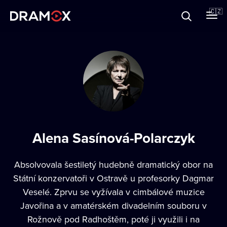
O Dramoxu
🇨🇿
Dárkové poukazy
Registrujte se
Alena Sasínová-Polarczyk
Absolvovala šestiletý hudebně dramatický obor na
Státní konzervatoři v Ostravě u profesorky Dagmar
Veselé. Zprvu se vyžívala v cimbálové muzice
Javořina a v amatérském divadelním souboru v
Rožnově pod Radhoštěm, poté ji využili i na