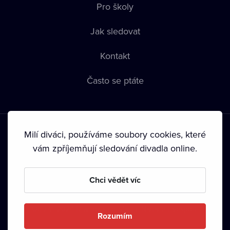
Pro školy
Jak sledovat
Kontakt
Často se ptáte
Milí diváci, používáme soubory cookies, které
vám zpříjemňují sledování divadla online.
Podmínky používání
•
Ochrana soukromí
•
Zásady používání
Chci vědět víc
Cookies
•
Autorská práva
•
Vysílání
Od září 2024 Dramox s.r.o. vlastní Nadace Livesport.
Rozumím