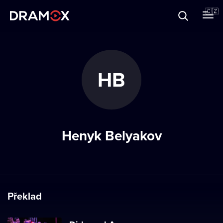
O Dramoxu
🇨🇿
Dárkové poukazy
HB
Registrujte se
Henyk Belyakov
Překlad