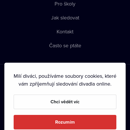
Pro školy
Jak sledovat
Kontakt
Často se ptáte
Milí diváci, používáme soubory cookies, které
vám zpříjemňují sledování divadla online.
Podmínky používání
•
Ochrana soukromí
•
Zásady používání
Chci vědět víc
Cookies
•
Autorská práva
•
Vysílání
Od září 2024 Dramox s.r.o. vlastní Nadace Livesport.
Rozumím