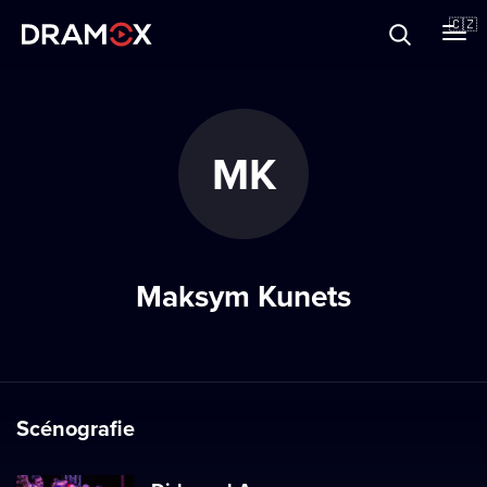
O Dramoxu
🇨🇿
Dárkové poukazy
MK
Registrujte se
Maksym Kunets
Scénografie