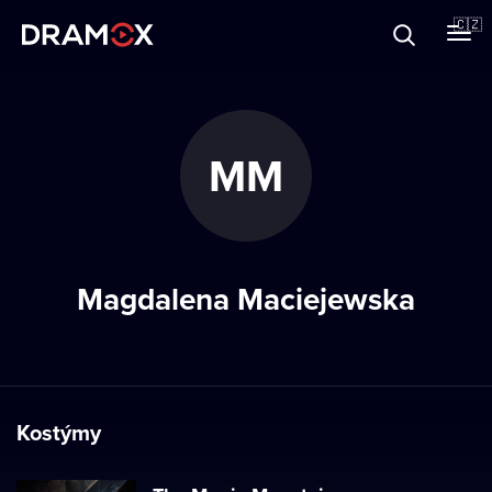
O Dramoxu
🇨🇿
Dárkové poukazy
MM
Registrujte se
Magdalena Maciejewska
Kostýmy