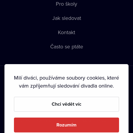
Pro školy
Jak sledovat
Kontakt
Často se ptáte
Milí diváci, používáme soubory cookies, které
vám zpříjemňují sledování divadla online.
Podmínky používání
•
Ochrana soukromí
•
Zásady používání
Chci vědět víc
Cookies
•
Autorská práva
•
Vysílání
Od září 2024 Dramox s.r.o. vlastní Nadace Livesport.
Rozumím