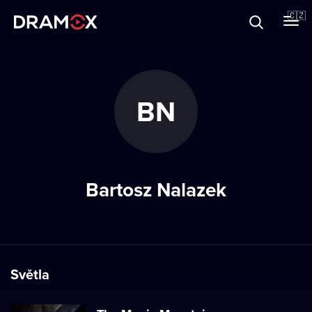
O Dramoxu
🇨🇿
Dárkové poukazy
BN
Registrujte se
Bartosz Nalazek
Světla