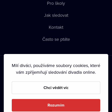
Pro školy
Jak sledovat
Kontakt
Často se ptáte
Milí diváci, používáme soubory cookies, které
vám zpříjemňují sledování divadla online.
Podmínky používání
•
Ochrana soukromí
•
Zásady používání
Chci vědět víc
Cookies
•
Autorská práva
•
Vysílání
Od září 2024 Dramox s.r.o. vlastní Nadace Livesport.
Rozumím