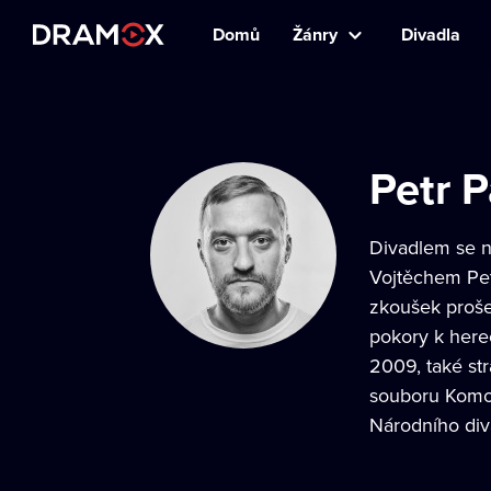
Domů
Žánry
Divadla
Petr 
Divadlem se n
Vojtěchem Petr
zkoušek proše
pokory k here
2009, také st
souboru Komor
Národního div