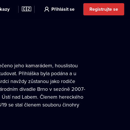
kazy
🇨🇿
Přihlásit se
Registrujte se
řečeno jeho kamarádem, houslistou
tudovat. Přihláška byla podána a u
srdci navždy zůstanou jako rodiče
 Národním divadle Brno v sezóně 2007-
diu Ústí nad Labem. Členem hereckého
/19 se stal členem souboru činohry