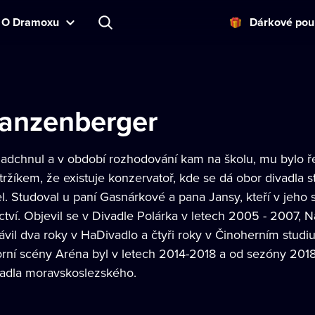
O Dramoxu
Dárkové pou
Panzenberger
adchnul a v období rozhodování kam na školu, mu bylo 
žíkem, že existuje konzervatoř, kde se dá obor divadla s
l. Studoval u paní Gasnárkové a pana Jansy, kteří v jeho 
ctví. Objevil se v Divadle Polárka v letech 2005 - 2007,
rávil dva roky v HaDivadlo a čtyři roky v Činoherním stu
ní scény Aréna byl v letech 2014-2018 a od sezóny 2018
adla moravskoslezského.