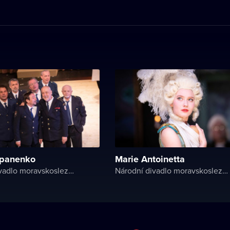
 panenko
Marie Antoinetta
Národní divadlo moravskoslezské
Národní divadlo moravskoslezské