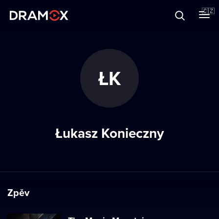
O Dramoxu
🇨🇿
Dárkové poukazy
ŁK
Registrujte se
Łukasz Konieczny
Zpěv