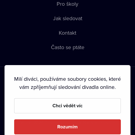
Pro školy
Jak sledovat
Kontakt
Často se ptáte
Milí diváci, používáme soubory cookies, které
vám zpříjemňují sledování divadla online.
Podmínky používání
•
Ochrana soukromí
•
Zásady používání
Chci vědět víc
Cookies
•
Autorská práva
•
Vysílání
Od září 2024 Dramox s.r.o. vlastní Nadace Livesport.
Rozumím