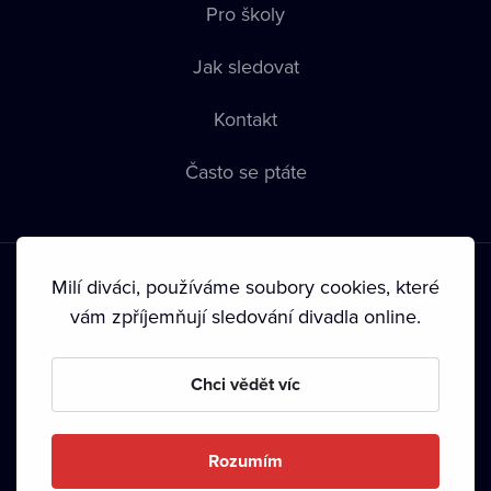
Pro školy
Jak sledovat
Kontakt
Často se ptáte
Milí diváci, používáme soubory cookies, které
vám zpříjemňují sledování divadla online.
Podmínky používání
•
Ochrana soukromí
•
Zásady používání
Chci vědět víc
Cookies
•
Autorská práva
•
Vysílání
Od září 2024 Dramox s.r.o. vlastní Nadace Livesport.
Rozumím