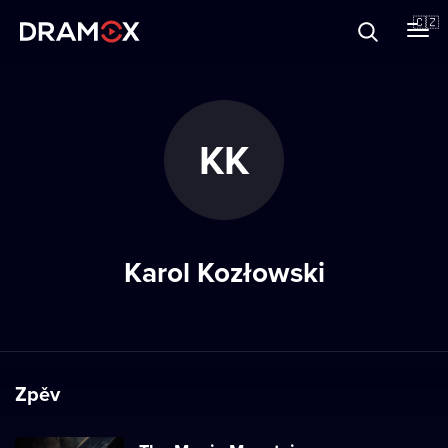
O Dramoxu
🇨🇿
Dárkové poukazy
KK
Registrujte se
Karol Kozłowski
Zpěv