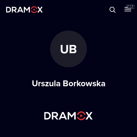
O Dramoxu
🇨🇿
Dárkové poukazy
UB
Registrujte se
Urszula Borkowska