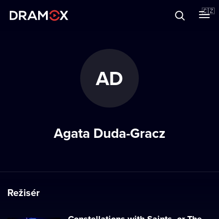
O Dramoxu
🇨🇿
Dárkové poukazy
AD
Registrujte se
Agata Duda-Gracz
Režisér