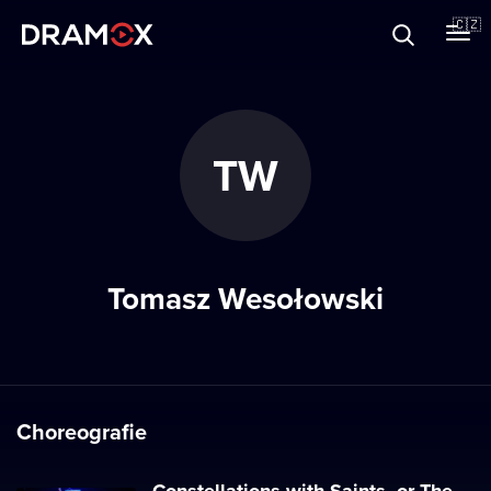
O Dramoxu
🇨🇿
Dárkové poukazy
TW
Registrujte se
Tomasz Wesołowski
Choreografie