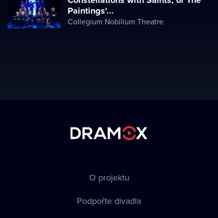
Constellations with Saints, or The
Paintings'...
Collegium Nobilium Theatre
O projektu
Podpořte divadla