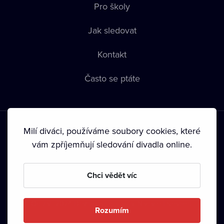
Pro školy
Jak sledovat
Kontakt
Často se ptáte
Milí diváci, používáme soubory cookies, které
vám zpříjemňují sledování divadla online.
Podmínky používání
•
Ochrana soukromí
•
Zásady používání
Chci vědět víc
Cookies
•
Autorská práva
•
Vysílání
Od září 2024 Dramox s.r.o. vlastní Nadace Livesport.
Rozumím