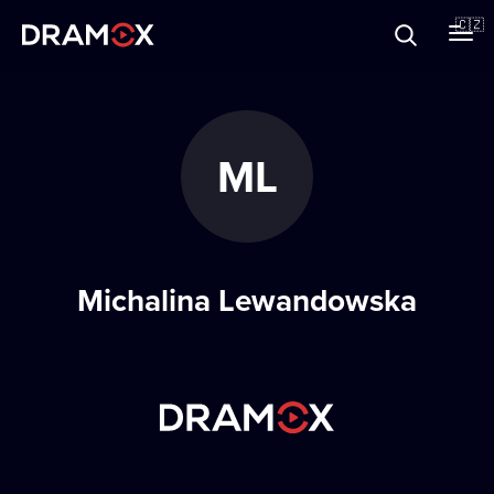
O Dramoxu
🇨🇿
Dárkové poukazy
ML
Registrujte se
Michalina Lewandowska