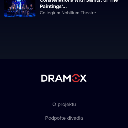
Constellations with Saints, or The
Paintings'...
Collegium Nobilium Theatre
O projektu
Podpořte divadla