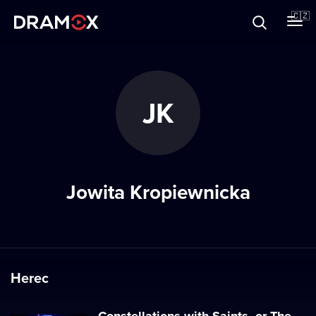
O Dramoxu
🇨🇿
Dárkové poukazy
JK
Registrujte se
Jowita Kropiewnicka
Herec