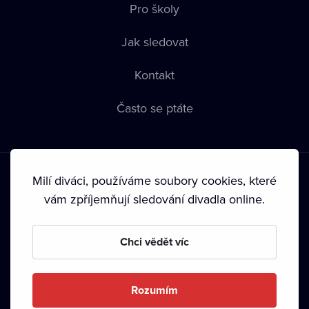
Pro školy
Jak sledovat
Kontakt
Často se ptáte
Milí diváci, používáme soubory cookies, které
vám zpříjemňují sledování divadla online.
Podmínky používání
•
Ochrana soukromí
•
Zásady používání
Chci vědět víc
Cookies
•
Autorská práva
•
Vysílání
Od září 2024 Dramox s.r.o. vlastní Nadace Livesport.
Rozumím