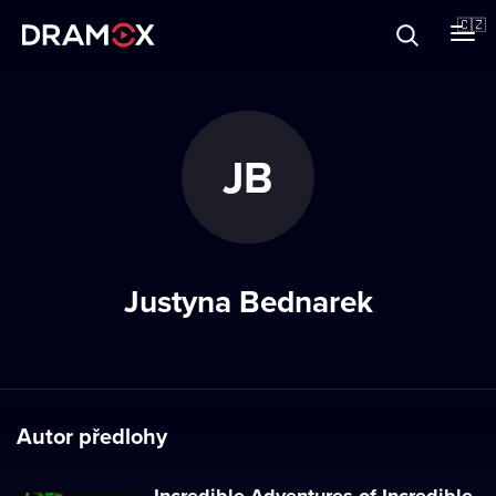
O Dramoxu
🇨🇿
Dárkové poukazy
JB
Registrujte se
Justyna Bednarek
Autor předlohy