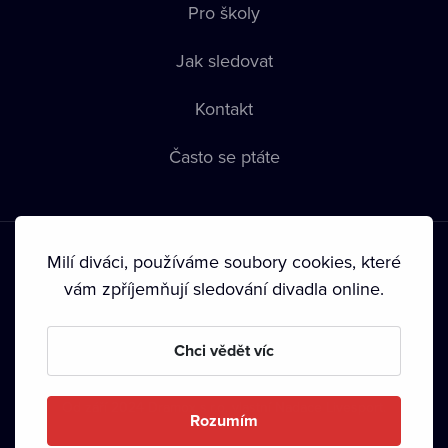
Pro školy
Jak sledovat
Kontakt
Často se ptáte
Milí diváci, používáme soubory cookies, které
vám zpříjemňují sledování divadla online.
Podmínky používání
•
Ochrana soukromí
•
Zásady používání
Chci vědět víc
Cookies
•
Autorská práva
•
Vysílání
Od září 2024 Dramox s.r.o. vlastní Nadace Livesport.
Rozumím