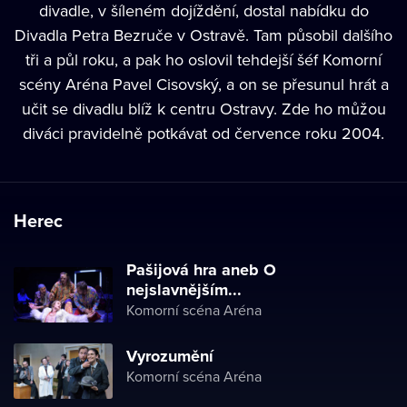
divadle, v šíleném dojíždění, dostal nabídku do
Divadla Petra Bezruče v Ostravě. Tam působil dalšího
tři a půl roku, a pak ho oslovil tehdejší šéf Komorní
scény Aréna Pavel Cisovský, a on se přesunul hrát a
učit se divadlu blíž k centru Ostravy. Zde ho můžou
diváci pravidelně potkávat od července roku 2004.
Herec
Pašijová hra aneb O
nejslavnějším...
Komorní scéna Aréna
Vyrozumění
Komorní scéna Aréna