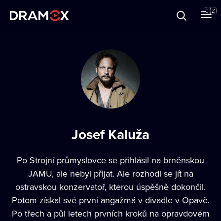
O Dramoxu
🇨🇿
Dárkové poukazy
Registrujte se
Josef Kaluža
Po Strojní průmyslovce se přihlásil na brněnskou
JAMU, ale nebyl přijat. Ale rozhodl se jít na
ostravskou konzervatoř, kterou úspěšně dokončil.
Potom získal své první angažmá v divadle v Opavě.
Po třech a půl letech prvních kroků na opravdovém