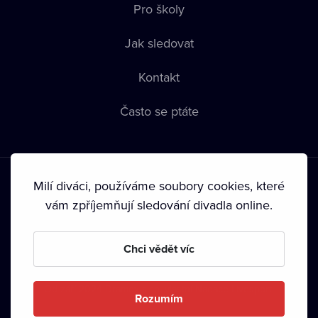
Pro školy
Jak sledovat
Kontakt
Často se ptáte
Milí diváci, používáme soubory cookies, které
vám zpříjemňují sledování divadla online.
Podmínky používání
•
Ochrana soukromí
•
Zásady používání
Chci vědět víc
Cookies
•
Autorská práva
•
Vysílání
Od září 2024 Dramox s.r.o. vlastní Nadace Livesport.
Rozumím