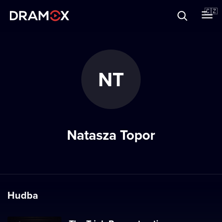
O Dramoxu
🇨🇿
Dárkové poukazy
NT
Registrujte se
Natasza Topor
Hudba