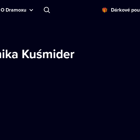
O Dramoxu
Dárkové pou
ika Kuśmider