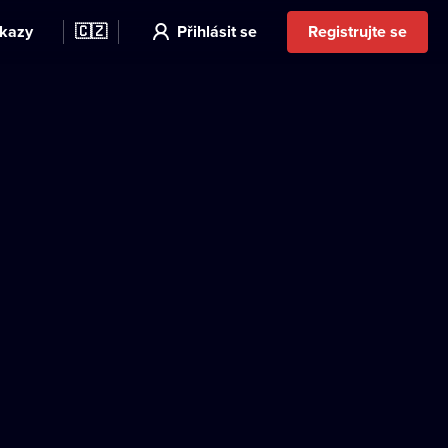
kazy
🇨🇿
Přihlásit se
Registrujte se