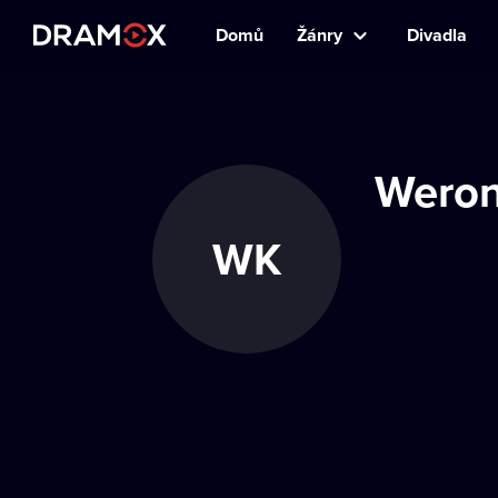
Domů
Žánry
Divadla
Weron
WK