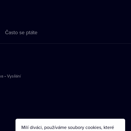
Často se ptáte
va
•
Vysílání
Milí diváci, používáme soubory cookies, které