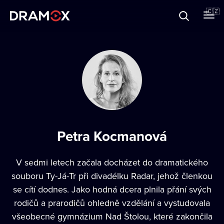
O Dramoxu
🇨🇿
Dárkové poukazy
Registrujte se
Petra Kocmanová
V sedmi letech začala docházet do dramatického
souboru Ty-Já-Tr při divadélku Radar, jehož členkou
se cítí dodnes. Jako hodná dcera plnila přání svých
rodičů a prarodičů ohledně vzdělání a vystudovala
všeobecné gymnázium Nad Štolou, které zakončila