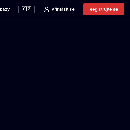
kazy
🇨🇿
Přihlásit se
Registrujte se