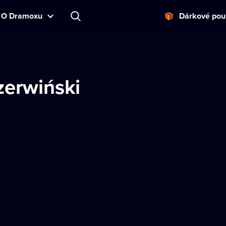
O Dramoxu
Dárkové pou
zerwiński