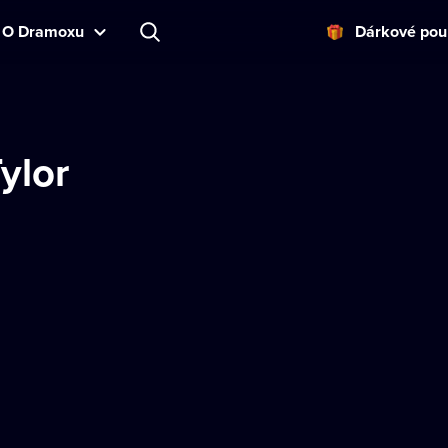
O Dramoxu
Dárkové pou
ylor