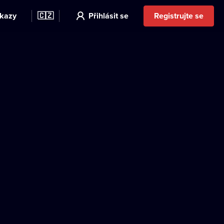
kazy
🇨🇿
Přihlásit se
Registrujte se