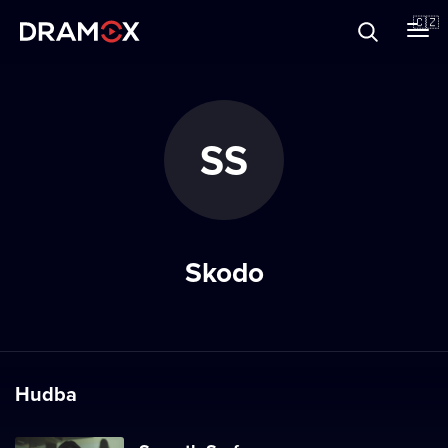
O Dramoxu
🇨🇿
Dárkové poukazy
SS
Registrujte se
Skodo
Hudba