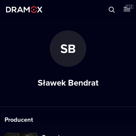
O Dramoxu
🇨🇿
Dárkové poukazy
SB
Registrujte se
Sławek Bendrat
Producent