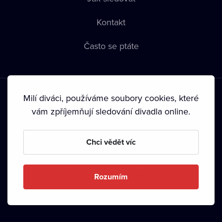
Kontakt
Často se ptáte
Milí diváci, používáme soubory cookies, které
vám zpříjemňují sledování divadla online.
Podmínky používání
•
Ochrana soukromí
•
Zásady používání
Chci vědět víc
Cookies
•
Autorská práva
•
Vysílání
Od září 2024 Dramox s.r.o. vlastní Nadace Livesport.
Rozumím
Copyright © 2020-
2026
Dramox