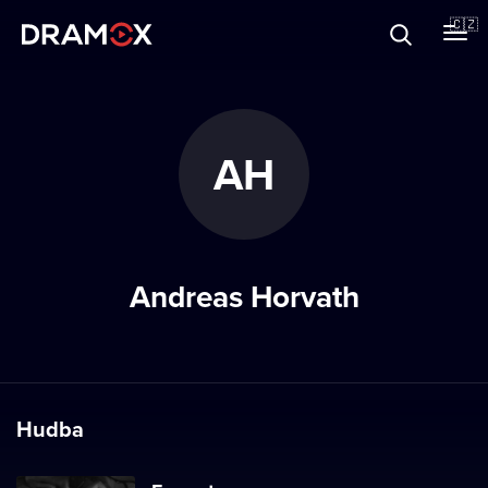
O Dramoxu
🇨🇿
Dárkové poukazy
AH
Registrujte se
Andreas Horvath
Hudba