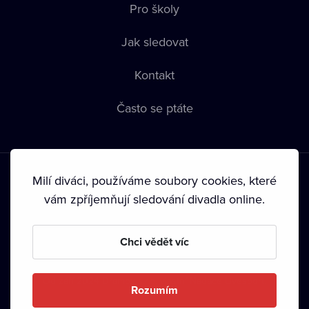
Pro školy
Jak sledovat
Kontakt
Často se ptáte
Milí diváci, používáme soubory cookies, které
vám zpříjemňují sledování divadla online.
Podmínky používání
•
Ochrana soukromí
•
Zásady používání
Chci vědět víc
Cookies
•
Autorská práva
•
Vysílání
Od září 2024 Dramox s.r.o. vlastní Nadace Livesport.
Rozumím