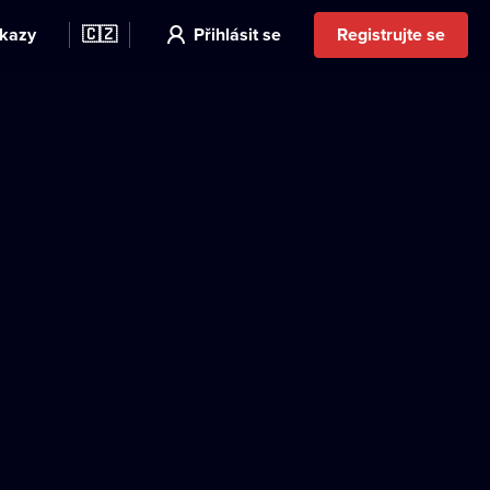
kazy
🇨🇿
Přihlásit se
Registrujte se