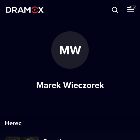
O Dramoxu
🇨🇿
Dárkové poukazy
MW
Registrujte se
Marek Wieczorek
Herec