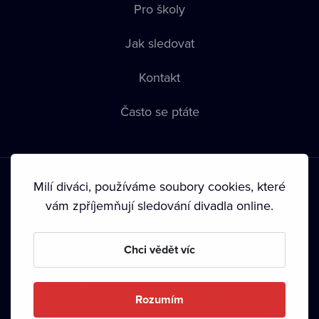
Pro školy
Jak sledovat
Kontakt
Často se ptáte
Milí diváci, používáme soubory cookies, které
vám zpříjemňují sledování divadla online.
Podmínky používání
•
Ochrana soukromí
•
Zásady používání
Chci vědět víc
Cookies
•
Autorská práva
•
Vysílání
Od září 2024 Dramox s.r.o. vlastní Nadace Livesport.
Rozumím