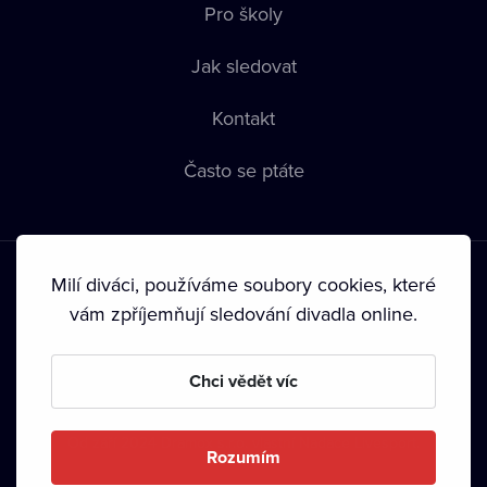
Pro školy
Jak sledovat
Kontakt
Často se ptáte
Milí diváci, používáme soubory cookies, které
vám zpříjemňují sledování divadla online.
Podmínky používání
•
Ochrana soukromí
•
Zásady používání
Chci vědět víc
Cookies
•
Autorská práva
•
Vysílání
Od září 2024 Dramox s.r.o. vlastní Nadace Livesport.
Rozumím