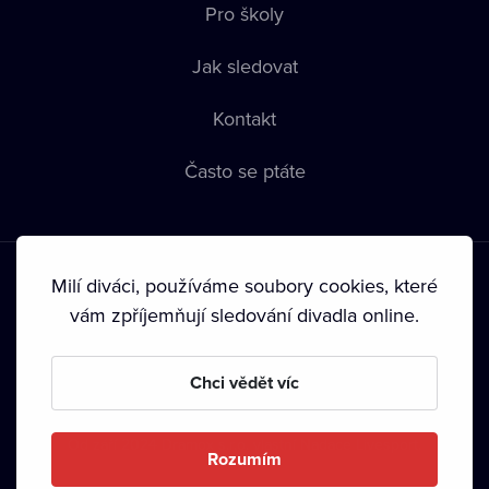
Pro školy
Jak sledovat
Kontakt
Často se ptáte
Milí diváci, používáme soubory cookies, které
vám zpříjemňují sledování divadla online.
Podmínky používání
•
Ochrana soukromí
•
Zásady používání
Chci vědět víc
Cookies
•
Autorská práva
•
Vysílání
Od září 2024 Dramox s.r.o. vlastní Nadace Livesport.
Rozumím