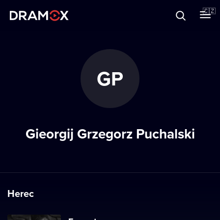
O Dramoxu
🇨🇿
Dárkové poukazy
GP
Registrujte se
Gieorgij Grzegorz Puchalski
Herec