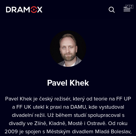
O Dramoxu
🇨🇿
Dárkové poukazy
Registrujte se
Pavel Khek
Pavel Khek
je český režisér, který od teorie na FF UP
a FF UK utekl k praxi na DAMU, kde vystudoval
divadelní režii. Už během studií spolupracoval s
divadly ve Zlíně, Kladně, Mostě i Ostravě. Od roku
2009 je spojen s Městským divadlem Mladá Boleslav,