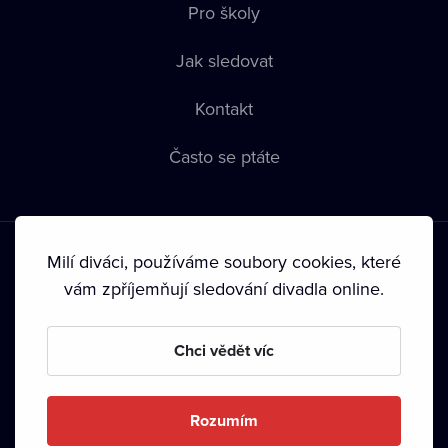
Pro školy
Jak sledovat
Kontakt
Často se ptáte
Milí diváci, používáme soubory cookies, které
vám zpříjemňují sledování divadla online.
Podmínky používání
•
Ochrana soukromí
•
Zásady používání
Chci vědět víc
Cookies
•
Autorská práva
•
Vysílání
Od září 2024 Dramox s.r.o. vlastní Nadace Livesport.
Rozumím