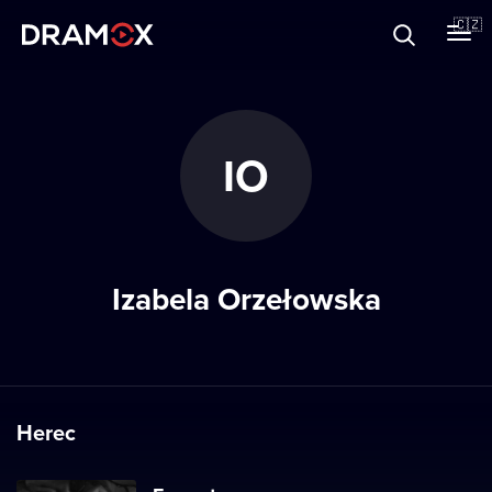
O Dramoxu
🇨🇿
Dárkové poukazy
IO
Registrujte se
Izabela Orzełowska
Herec