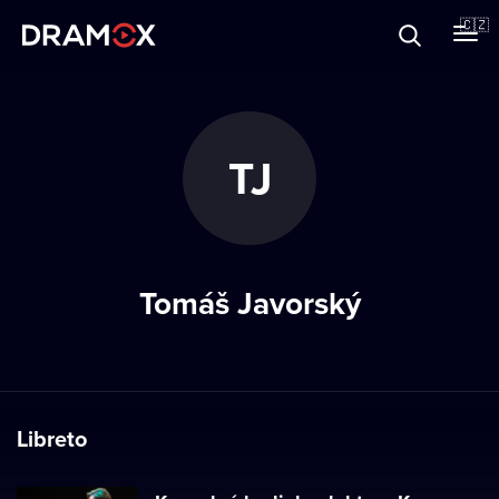
O Dramoxu
🇨🇿
Dárkové poukazy
TJ
Registrujte se
Tomáš Javorský
Libreto