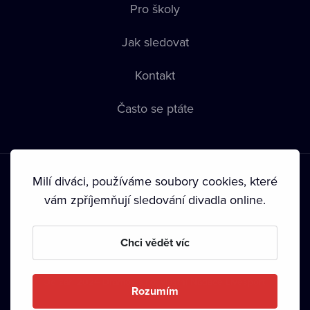
Pro školy
Jak sledovat
Kontakt
Často se ptáte
Milí diváci, používáme soubory cookies, které
vám zpříjemňují sledování divadla online.
Podmínky používání
•
Ochrana soukromí
•
Zásady používání
Chci vědět víc
Cookies
•
Autorská práva
•
Vysílání
Od září 2024 Dramox s.r.o. vlastní Nadace Livesport.
Rozumím