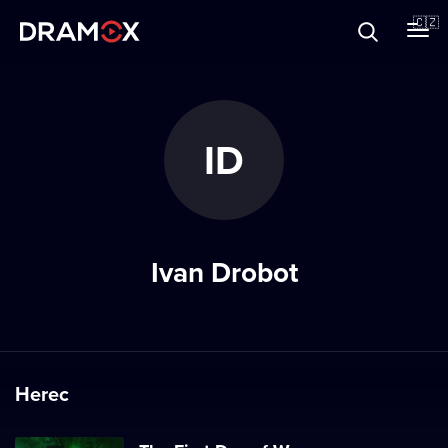
O Dramoxu
🇨🇿
Dárkové poukazy
ID
Registrujte se
Ivan Drobot
Herec