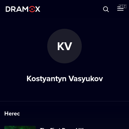
O Dramoxu
🇨🇿
Dárkové poukazy
KV
Registrujte se
Kostyantyn Vasyukov
Herec