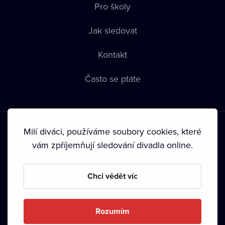
Pro školy
Jak sledovat
Kontakt
Často se ptáte
Milí diváci, používáme soubory cookies, které
vám zpříjemňují sledování divadla online.
Podmínky používání
•
Ochrana soukromí
•
Zásady používání
Chci vědět víc
Cookies
•
Autorská práva
•
Vysílání
Od září 2024 Dramox s.r.o. vlastní Nadace Livesport.
Rozumím