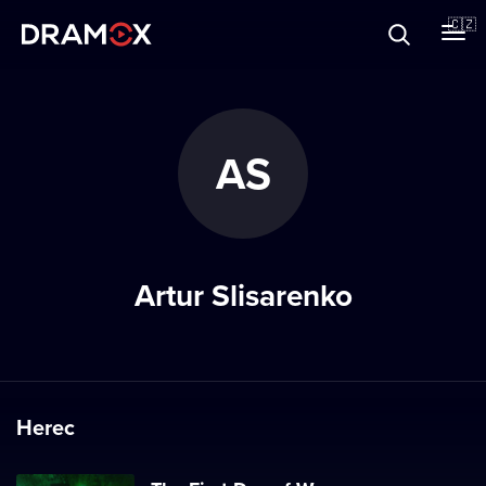
O Dramoxu
🇨🇿
Dárkové poukazy
AS
Registrujte se
Artur Slisarenko
Herec