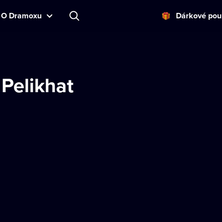
O Dramoxu
Dárkové pou
 Pelikhat