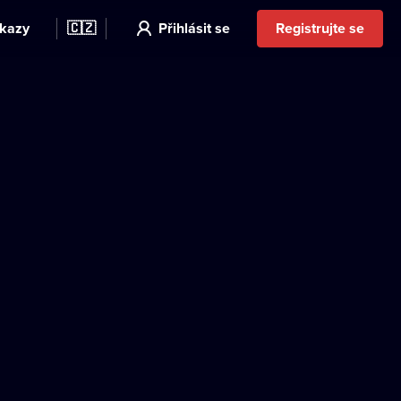
kazy
🇨🇿
Přihlásit se
Registrujte se