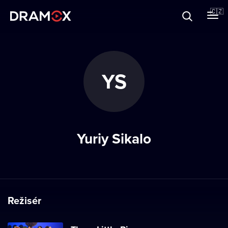
O Dramoxu
🇨🇿
Dárkové poukazy
YS
Registrujte se
Yuriy Sikalo
Režisér