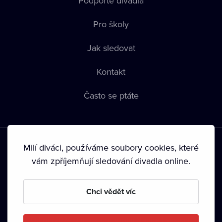
Podpořte divadla
Pro školy
Jak sledovat
Kontakt
Často se ptáte
Milí diváci, používáme soubory cookies, které
vám zpříjemňují sledování divadla online.
Podmínky používání
•
Ochrana soukromí
•
Zásady používání
Chci vědět víc
Cookies
•
Autorská práva
•
Vysílání
Od září 2024 Dramox s.r.o. vlastní Nadace Livesport.