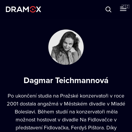
O Dramoxu
🇨🇿
Dárkové poukazy
Registrujte se
Dagmar Teichmannová
Po ukončení studia na Pražské konzervatoři v roce
2001 dostala angažmá v Městském divadle v Mladé
Boleslavi. Během studií na konzervatoři měla
možnost hostovat v divadle Na Fidlovačce v
představení Fidlovačka, Ferdyš Pištora. Díky